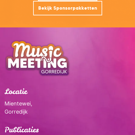
Bekijk Sponsorpakketten
Locatie
Mientewei,
Gorredijk
Publicaties